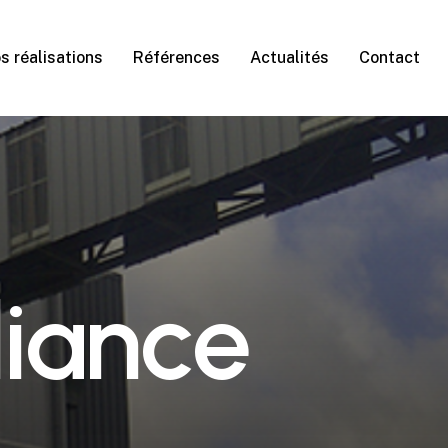
s réalisations
Références
Actualités
Contact
l
i
a
n
c
e