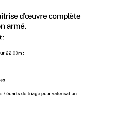
îtrise d’œuvre complète
on armé.
 :
eur 22.00m :
res
 / écarts de triage pour valorisation