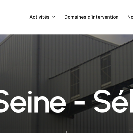
Activités
Domaines d’intervention
No
S
e
i
n
e
-
S
é