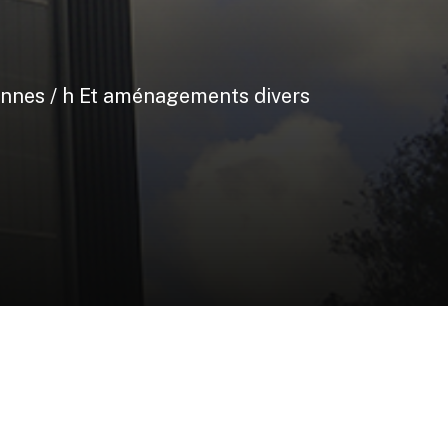
onnes
/
h
Et
aménagements
divers